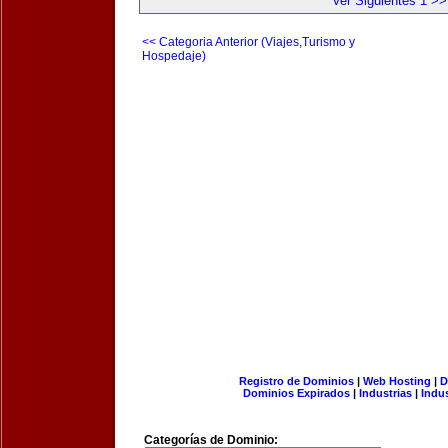
Ver Siguientes 1 >>
<< Categoria Anterior (Viajes,Turismo y
Hospedaje)
Registro de Dominios
|
Web Hosting
|
D
Dominios Expirados
|
Industrias
|
Indu
Categorías de Dominio: