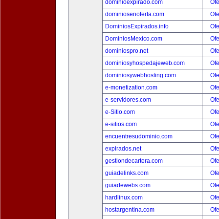
dominioexpirado.com
Ofe
dominiosenoferta.com
Ofe
DominiosExpirados.info
Ofe
DominiosMexico.com
Ofe
dominiospro.net
Ofe
dominiosyhospedajeweb.com
Ofe
dominiosywebhosting.com
Ofe
e-monetization.com
Ofe
e-servidores.com
Ofe
e-Sitio.com
Ofe
e-sitios.com
Ofe
encuentresudominio.com
Ofe
expirados.net
Ofe
gestiondecartera.com
Ofe
guiadelinks.com
Ofe
guiadewebs.com
Ofe
hardlinux.com
Ofe
hostargentina.com
Ofe