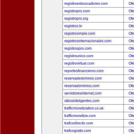
registroenbuscadores.com
Ofe
registropro.com
Ofe
registropro.org
Ofe
registros.tv
Ofe
registrosimple.com
Ofe
registrosinternacionales.com
Ofe
registrospro.com
Ofe
registrounico.com
Ofe
registrovirtual.com
Ofe
reportesfinancieros.com
Ofe
reservadedominio.com
Ofe
reservadominios.com
Ofe
servidoresinternet.com
Ofe
sitiosinteligentes.com
Ofe
trafficmonetization.co.uk
Ofe
trafficmonetize.com
Ofe
traficodirecto.com
Ofe
traficogratis.com
Ofe