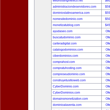
webhostingmexico.net
$6
administraciondeservidores.com
$5
dominioslatinoamerica.com
$5
nomesdedominio.com
$5
monetizatublog.com
$4
ayudaseo.com
Ofe
buscatudominio.com
Ofe
carteradigital.com
Ofe
catalogodominios.com
Ofe
ciberdominios.com
Ofe
comprahost.com
Ofe
compratuhosting.com
Ofe
compreseudominio.com
Ofe
construyetusitioweb.com
Ofe
CyberDominio.com
Ofe
CyberDominios.com
Ofe
domainsmonetization.com
Ofe
dominioalaventa.com
Ofe