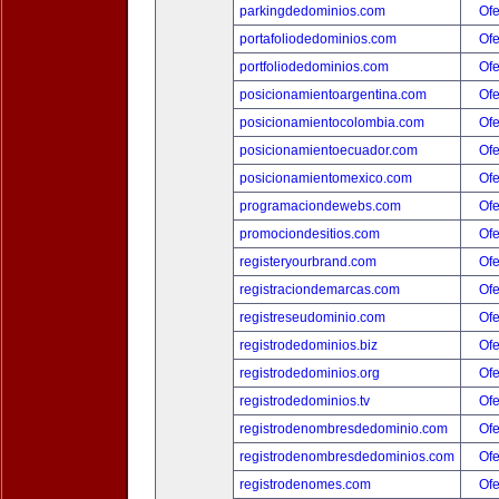
parkingdedominios.com
Ofe
portafoliodedominios.com
Ofe
portfoliodedominios.com
Ofe
posicionamientoargentina.com
Ofe
posicionamientocolombia.com
Ofe
posicionamientoecuador.com
Ofe
posicionamientomexico.com
Ofe
programaciondewebs.com
Ofe
promociondesitios.com
Ofe
registeryourbrand.com
Ofe
registraciondemarcas.com
Ofe
registreseudominio.com
Ofe
registrodedominios.biz
Ofe
registrodedominios.org
Ofe
registrodedominios.tv
Ofe
registrodenombresdedominio.com
Ofe
registrodenombresdedominios.com
Ofe
registrodenomes.com
Ofe