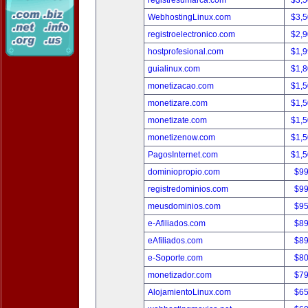
registresumarca.com
$3,
WebhostingLinux.com
$3,
registroelectronico.com
$2,
hostprofesional.com
$1,
guialinux.com
$1,
monetizacao.com
$1,
monetizare.com
$1,
monetizate.com
$1,
monetizenow.com
$1,
PagosInternet.com
$1,
dominiopropio.com
$9
registredominios.com
$9
meusdominios.com
$9
e-Afiliados.com
$8
eAfiliados.com
$8
e-Soporte.com
$8
monetizador.com
$7
AlojamientoLinux.com
$6