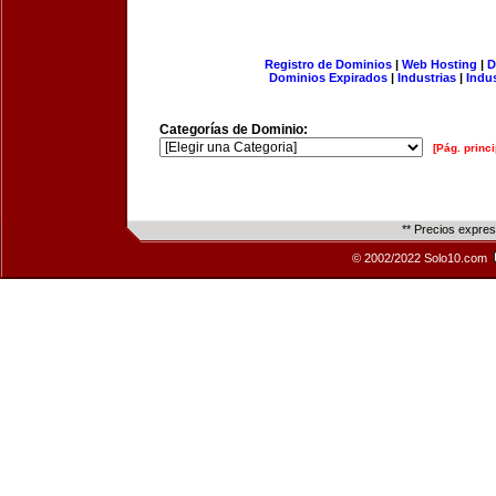
Registro de Dominios
|
Web Hosting
|
D
Dominios Expirados
|
Industrias
|
Indu
Categorías de Dominio:
[Pág. princi
** Precios expre
© 2002/2022 Solo10.com