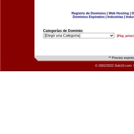
Registro de Dominios
|
Web Hosting
|
D
Dominios Expirados
|
Industrias
|
Indu
Categorías de Dominio:
[Pág. princi
** Precios expre
© 2002/2022 Solo10.com