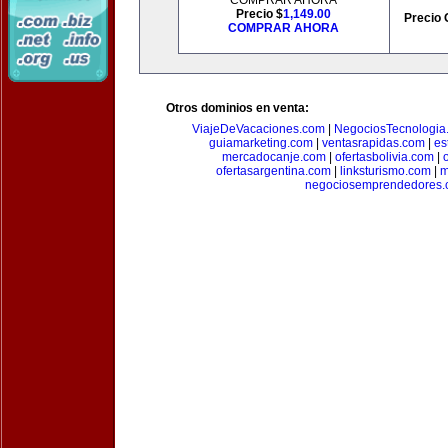
COMPRAR AHORA
Precio $
1,149.00
Precio 
COMPRAR AHORA
Otros dominios en venta:
ViajeDeVacaciones.com
|
NegociosTecnologia
guiamarketing.com
|
ventasrapidas.com
|
es
mercadocanje.com
|
ofertasbolivia.com
|
ofertasargentina.com
|
linksturismo.com
|
m
negociosemprendedores.