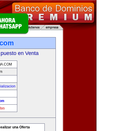
.com
 puesto en Venta
IA.COM
om
ializacion
com
tas
ealizar una Oferta