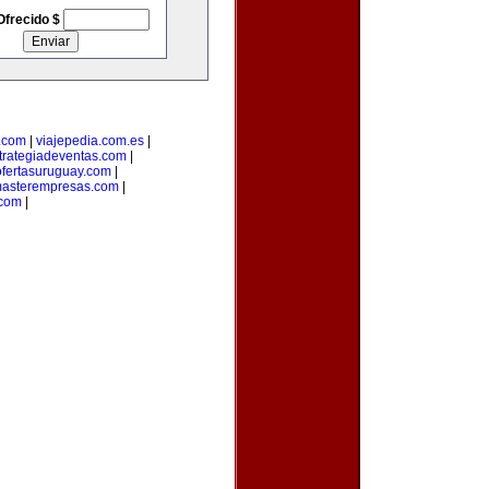
Ofrecido $
.com
|
viajepedia.com.es
|
trategiadeventas.com
|
ofertasuruguay.com
|
asterempresas.com
|
com
|