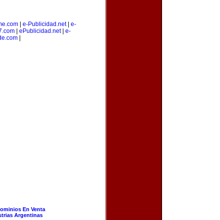
me.com
|
e-Publicidad.net
|
e-
7.com
|
ePublicidad.net
|
e-
de.com
|
ominios En Venta
strias Argentinas