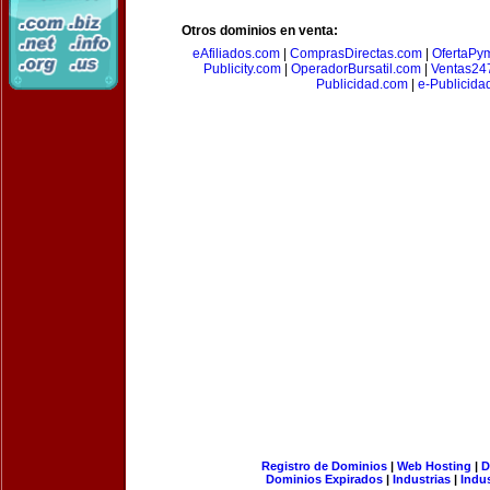
Otros dominios en venta:
eAfiliados.com
|
ComprasDirectas.com
|
OfertaPy
Publicity.com
|
OperadorBursatil.com
|
Ventas24
Publicidad.com
|
e-Publicida
Registro de Dominios
|
Web Hosting
|
D
Dominios Expirados
|
Industrias
|
Indu