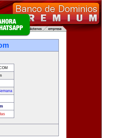
com
.COM
m
 Semana
om
tas