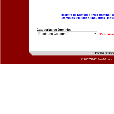
Registro de Dominios
|
Web Hosting
|
D
Dominios Expirados
|
Industrias
|
Indu
Categorías de Dominio:
[Pág. princi
** Precios expre
© 2002/2022 Solo10.com