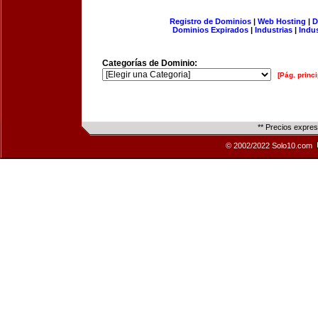
Registro de Dominios
|
Web Hosting
|
D
Dominios Expirados
|
Industrias
|
Indu
Categorías de Dominio:
[Pág. princi
** Precios expre
© 2002/2022 Solo10.com