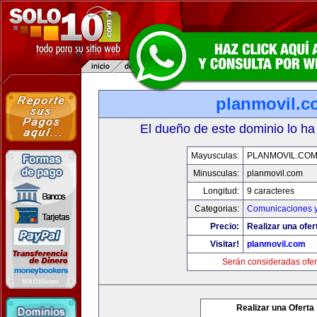
planmovil.c
El dueño de este dominio lo ha
Mayusculas:
PLANMOVIL.CO
Minusculas:
planmovil.com
Longitud:
9 caracteres
Categorias:
Comunicaciones y
Precio:
Realizar una ofer
Visitar!
planmovil.com
Serán consideradas ofer
Realizar una Oferta