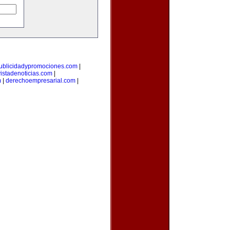
ublicidadypromociones.com
|
vistadenoticias.com
|
m
|
derechoempresarial.com
|