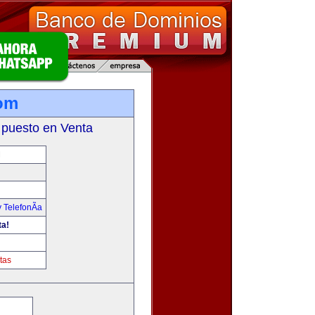
om
 puesto en Venta
M
 TelefonÃ­a
ta!
tas