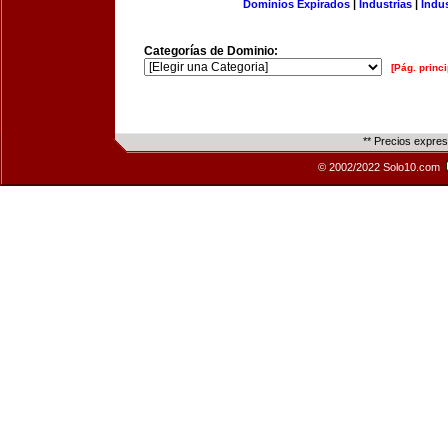
Dominios Expirados
|
Industrias
|
Indu
Categorías de Dominio:
[Pág. princi
** Precios expre
© 2002/2022 Solo10.com