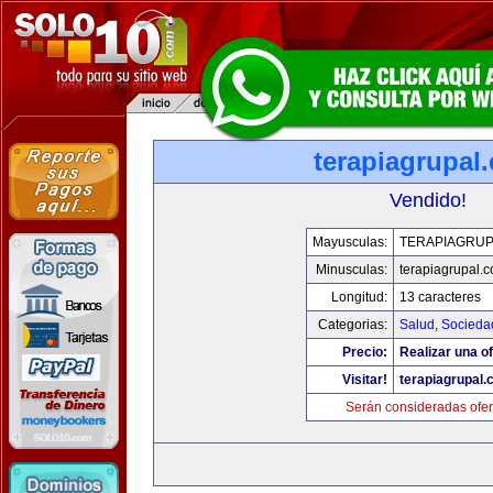
terapiagrupal
Vendido!
Mayusculas:
TERAPIAGRUP
Minusculas:
terapiagrupal.
Longitud:
13 caracteres
Categorias:
Salud
,
Socieda
Precio:
Realizar una of
Visitar!
terapiagrupal
Serán consideradas ofer