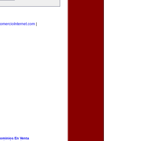
omercioInternet.com
|
ominios En Venta