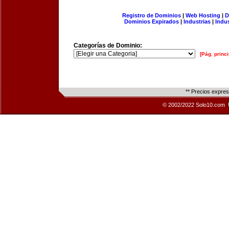
Registro de Dominios
|
Web Hosting
|
D
Dominios Expirados
|
Industrias
|
Indu
Categorías de Dominio:
[Pág. princi
** Precios expre
© 2002/2022 Solo10.com