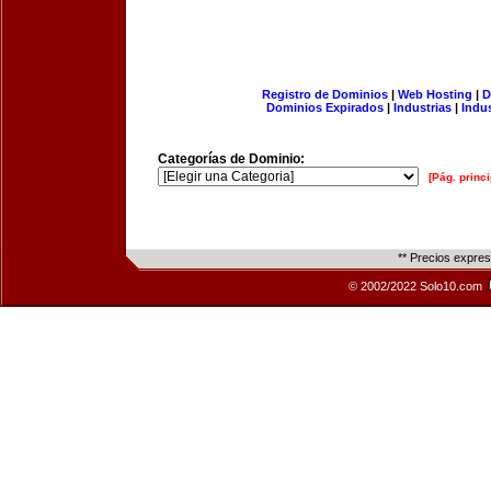
Registro de Dominios
|
Web Hosting
|
D
Dominios Expirados
|
Industrias
|
Indu
Categorías de Dominio:
[Pág. princi
** Precios expre
© 2002/2022 Solo10.com