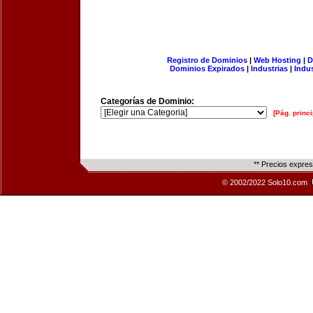
Registro de Dominios
|
Web Hosting
|
D
Dominios Expirados
|
Industrias
|
Indu
Categorías de Dominio:
[Pág. princi
** Precios expre
© 2002/2022 Solo10.com