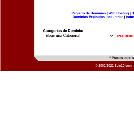
Registro de Dominios
|
Web Hosting
|
D
Dominios Expirados
|
Industrias
|
Indu
Categorías de Dominio:
[Pág. princi
** Precios expre
© 2002/2022 Solo10.com