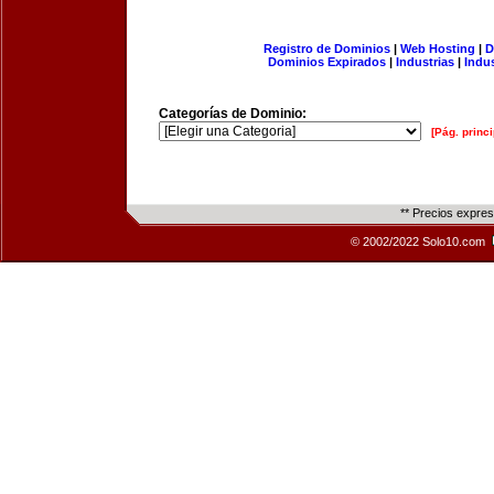
Registro de Dominios
|
Web Hosting
|
D
Dominios Expirados
|
Industrias
|
Indu
Categorías de Dominio:
[Pág. princi
** Precios expre
© 2002/2022 Solo10.com