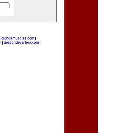
siciondemuebles.com
|
m
|
gestiondecartera.com
|