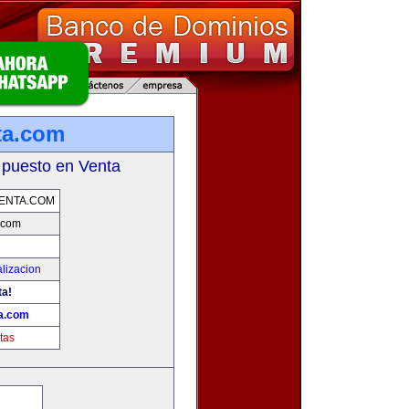
ta.com
 puesto en Venta
ENTA.COM
.com
lizacion
ta!
ta.com
tas