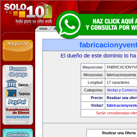
fabricacionyven
El dueño de este dominio lo ha
Mayusculas:
FABRICACIONYV
Minusculas:
fabricacionyventa
Longitud:
17 caracteres
Categorias:
Ventas y Comercia
Precio:
Realizar una ofer
Visitar!
fabricacionyven
Serán consideradas ofer
Realizar una Oferta