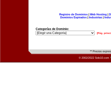
Registro de Dominios
|
Web Hosting
|
D
Dominios Expirados
|
Industrias
|
Indu
Categorías de Dominio:
[Pág. princi
** Precios expre
© 2002/2022 Solo10.com