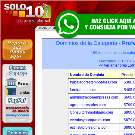
Dominios de la Categoría -
Prof
169 dominios en esta categ
Mostrando 151 de 16
<< Ver anteriores 150
Nombre de Dominio
Precio
trabajadorestemporales.com
$380.
forotrabajos.com
$495.
administracionempresas.com
$600.
agroempresarios.com
$799.
ConsultorInmobiliario.com
$800.
eventosybanquetes.com
$879.
estilistaprofesional.com
$890.