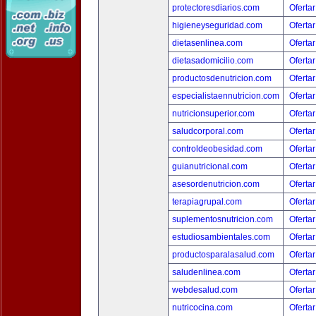
protectoresdiarios.com
Ofertar
higieneyseguridad.com
Ofertar
dietasenlinea.com
Ofertar
dietasadomicilio.com
Ofertar
productosdenutricion.com
Ofertar
especialistaennutricion.com
Ofertar
nutricionsuperior.com
Ofertar
saludcorporal.com
Ofertar
controldeobesidad.com
Ofertar
guianutricional.com
Ofertar
asesordenutricion.com
Ofertar
terapiagrupal.com
Ofertar
suplementosnutricion.com
Ofertar
estudiosambientales.com
Ofertar
productosparalasalud.com
Ofertar
saludenlinea.com
Ofertar
webdesalud.com
Ofertar
nutricocina.com
Ofertar