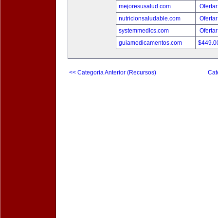
mejoresusalud.com
Ofertar
nutricionsaludable.com
Ofertar
systemmedics.com
Ofertar
guiamedicamentos.com
$449.
<< Categoria Anterior (Recursos)
Cat