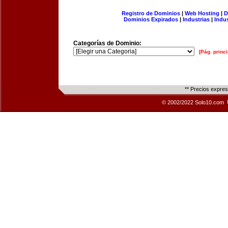
Registro de Dominios
|
Web Hosting
|
D
Dominios Expirados
|
Industrias
|
Indu
Categorías de Dominio:
[Pág. princi
** Precios expre
© 2002/2022 Solo10.com